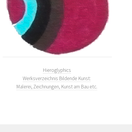
Hieroglyphics
Werksverzeichnis Bildende Kunst:
Malerei, Zeichnungen, Kunst am Bau etc.